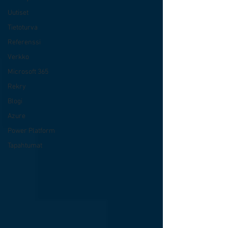
Uutiset
Tietoturva
Referenssi
Verkko
Microsoft 365
Rekry
Blogi
Azure
Power Platform
Tapahtumat