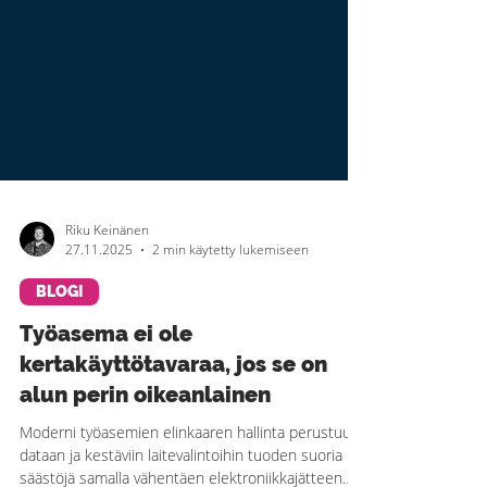
Riku Keinänen
27.11.2025
2 min käytetty lukemiseen
BLOGI
Työasema ei ole
kertakäyttötavaraa, jos se on
alun perin oikeanlainen
Moderni työasemien elinkaaren hallinta perustuu