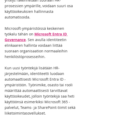
yhteys rakennetaan suoraan HR-
prosessien ympärille, voidaan suuri osa 
käyttöoikeuksien hallinnasta 
automatisoida.
Microsoft-ympäristöissä keskeinen 
työkalu tähän on 
Microsoft Entra ID 
Governance
. Sen avulla identiteetin 
elinkaaren hallinta voidaan liittää 
suoraan organisaation normaaleihin 
henkilöstöprosesseihin.
Kun uusi työntekijä lisätään HR-
järjestelmään, identiteetti luodaan 
automaattisesti Microsoft Entra ID -
ympäristöön. Työnimike, osasto tai rooli 
määrittää automaattisesti tarvittavat 
käyttöoikeudet, jolloin työntekijä saa heti 
käyttöönsä esimerkiksi Microsoft 365 -
palvelut, Teams- ja SharePoint-tiimit sekä 
liiketoimintasovellukset.