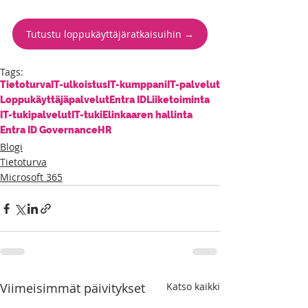
Tutustu loppukäyttäjäratkaisuihin →
Tags:
Tietoturva
IT-ulkoistus
IT-kumppani
IT-palvelut
Loppukäyttäjäpalvelut
Entra ID
Liiketoiminta
IT-tukipalvelut
IT-tuki
Elinkaaren hallinta
Entra ID Governance
HR
Blogi
Tietoturva
Microsoft 365
Viimeisimmät päivitykset
Katso kaikki