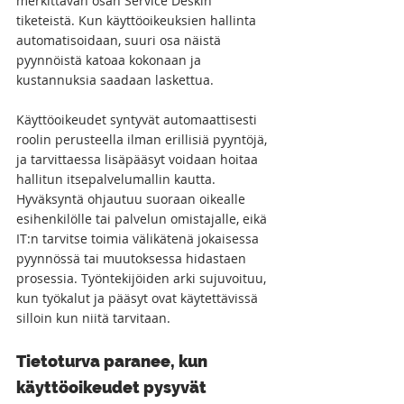
merkittävän osan Service Deskin 
tiketeistä. Kun käyttöoikeuksien hallinta 
automatisoidaan, suuri osa näistä 
pyynnöistä katoaa kokonaan ja 
kustannuksia saadaan laskettua. 
Käyttöoikeudet syntyvät automaattisesti 
roolin perusteella ilman erillisiä pyyntöjä, 
ja tarvittaessa lisäpääsyt voidaan hoitaa 
hallitun itsepalvelumallin kautta. 
Hyväksyntä ohjautuu suoraan oikealle 
esihenkilölle tai palvelun omistajalle, eikä 
IT:n tarvitse toimia välikätenä jokaisessa 
pyynnössä tai muutoksessa hidastaen 
prosessia. Työntekijöiden arki sujuvoituu, 
kun työkalut ja pääsyt ovat käytettävissä 
silloin kun niitä tarvitaan.
Tietoturva paranee, kun 
käyttöoikeudet pysyvät 