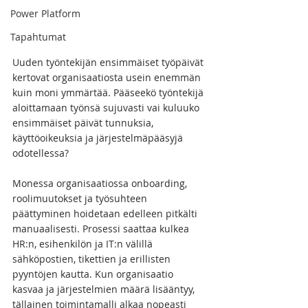
Power Platform
Tapahtumat
Uuden työntekijän ensimmäiset työpäivät 
kertovat organisaatiosta usein enemmän 
kuin moni ymmärtää. Pääseekö työntekijä 
aloittamaan työnsä sujuvasti vai kuluuko 
ensimmäiset päivät tunnuksia, 
käyttöoikeuksia ja järjestelmäpääsyjä 
odotellessa?
Monessa organisaatiossa onboarding, 
roolimuutokset ja työsuhteen 
päättyminen hoidetaan edelleen pitkälti 
manuaalisesti. Prosessi saattaa kulkea 
HR:n, esihenkilön ja IT:n välillä 
sähköpostien, tikettien ja erillisten 
pyyntöjen kautta. Kun organisaatio 
kasvaa ja järjestelmien määrä lisääntyy, 
tällainen toimintamalli alkaa nopeasti 