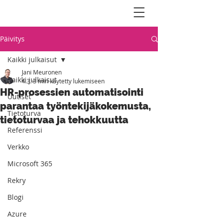
Päivitys
Kaikki julkaisut
Jani Meuronen
Kaikki julkaisut
4.3.
3 min käytetty lukemiseen
HR-prosessien automatisointi
Uutiset
parantaa työntekijäkokemusta,
Tietoturva
tietoturvaa ja tehokkuutta
Referenssi
Verkko
Microsoft 365
Rekry
Blogi
Azure