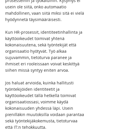
prosesseihin ja työkaluihin. Kysymys ei 
usein ole siitä, onko automaatio 
mahdollinen, vaan siitä miksi sitä ei vielä 
hyödynnetä täysimääräisesti.
Kun HR-prosessit, identiteetinhallinta ja 
käyttöoikeudet toimivat yhtenä 
kokonaisuutena, sekä työntekijät että 
organisaatio hyötyvät. Työ alkaa 
sujuvammin, tietoturva paranee ja 
ihmiset eri rooleissaan voivat keskittyä 
siihen missä syntyy eniten arvoa.
Jos haluat arvioida, kuinka hallitusti 
työntekijöiden identiteetit ja 
käyttöoikeudet tällä hetkellä toimivat 
organisaatiossasi, voimme käydä 
kokonaisuuden yhdessä läpi. Usein 
pienilläkin muutoksilla voidaan parantaa 
sekä työntekijäkokemusta, tietoturvaa 
että IT:n tehokkuutta.