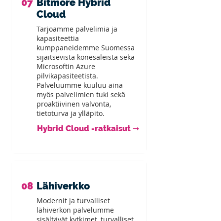
07
Bitmore Hybrid
Cloud
Tarjoamme palvelimia ja
kapasiteettia
kumppaneidemme Suomessa
sijaitsevista konesaleista sekä
Microsoftin Azure
pilvikapasiteetista.
Palveluumme kuuluu aina
myös palvelimien tuki sekä
proaktiivinen valvonta,
tietoturva ja ylläpito.
Hybrid Cloud -ratkaisut ➞
08
Lähiverkko
Modernit ja turvalliset
lähiverkon palvelumme
sisältävät kytkimet, turvalliset