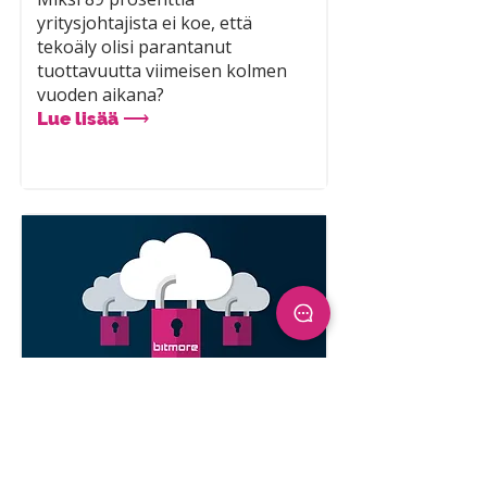
yritysjohtajista ei koe, että
tekoäly olisi parantanut
tuottavuutta viimeisen kolmen
vuoden aikana?
Lue lisää ⟶
Kohti turvallista ja
kalastelun kestävää
Microsoft 365 -ympäristöä
Lue miksi perinteinen MFA ei