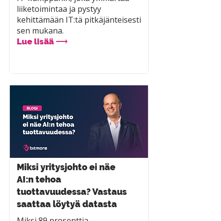
liiketoimintaa ja pystyy
kehittämään IT:tä pitkäjänteisesti
sen mukana.
Lue lisää ⟶
Miksi yritysjohto ei näe
AI:n tehoa
tuottavuudessa? Vastaus
saattaa löytyä datasta
Miksi 89 prosenttia