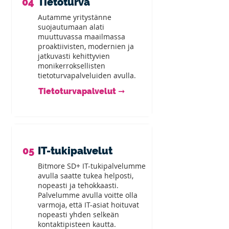
04
Tietoturva
Autamme yritystänne
suojautumaan alati
muuttuvassa maailmassa
proaktiivisten, modernien ja
jatkuvasti kehittyvien
monikerroksellisten
tietoturvapalveluiden avulla.
Tietoturvapalvelut ➞
05
IT-tukipalvelut
Bitmore SD+ IT-tukipalvelumme
avulla saatte tukea helposti,
nopeasti ja tehokkaasti.
Palvelumme avulla voitte olla
varmoja, että IT-asiat hoituvat
nopeasti yhden selkeän
kontaktipisteen kautta.