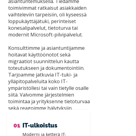
asiantuntemuksella. Tiedämme
toimivimmat ratkaisut asiakkaiden
vaihteleviin tarpeisiin, oli kyseessä
loppukäyttäjätuki, perinteiset
konesalipalvelut, tietoturva tai
modernit Microsoft-pilvipalvelut.
Konsulttimme ja asiantuntijamme
hoitavat käyttöönotot sekä
migraatiot suunnittelun kautta
toteutukseen ja dokumentointiin.
Tarjoamme jatkuvia IT-tuki- ja
ylläpitopalveluita koko IT-
ympäristöllesi tai vain tietylle osalle
siitä. Valvomme järjestelmien
toimintaa ja yrityksenne tietoturvaa
sekä reagoimme hälytyksiin
tarvittaessa 24/7.
01
IT-ulkoistus
Moderni ja ketterä IT-