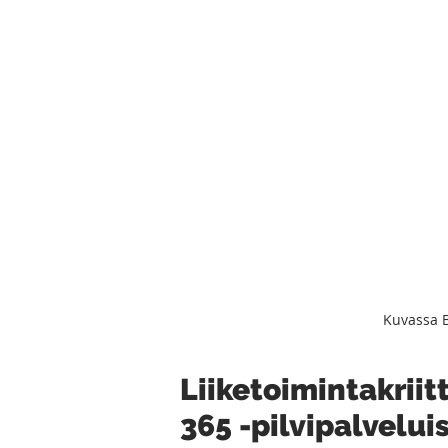
Kuvassa B
Liiketoimintakriit
365 -pilvipalvelui