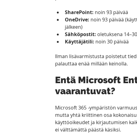
SharePoint:
 noin 93 päivää
OneDrive:
 noin 93 päivää (käyt
jälkeen)
Sähköpostit:
 oletuksena 14–30
Käyttäjätili:
 noin 30 päivää
Ilman lisävarmistusta poistetut tied
palauttaa enää millään keinolla.
Entä Microsoft Entr
vaarantuvat?
Microsoft 365 -ympäristön varmuusk
mutta yhtä kriittinen osa kokonaisuu
käyttöoikeudet ja kirjautumisen kaikk
ei välttämättä päästä käsiksi.