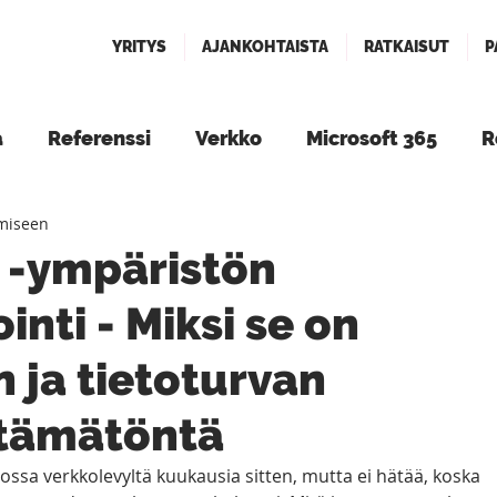
YRITYS
AJANKOHTAISTA
RATKAISUT
P
a
Referenssi
Verkko
Microsoft 365
R
emiseen
Tapahtumat
5 -ympäristön
nti - Miksi se on
n ja tietoturvan
ttämätöntä
ossa verkkolevyltä kuukausia sitten, mutta ei hätää, koska 