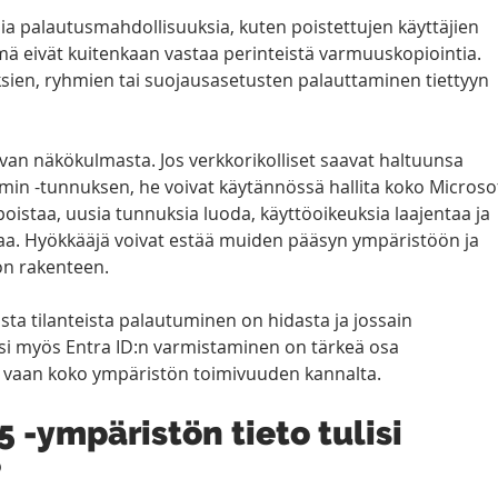
lisia palautusmahdollisuuksia, kuten poistettujen käyttäjien 
mä eivät kuitenkaan vastaa perinteistä varmuuskopiointia. 
ien, ryhmien tai suojausasetusten palauttaminen tiettyyn 
rvan näkökulmasta. Jos verkkorikolliset saavat haltuunsa 
min -tunnuksen, he voivat käytännössä hallita koko Microsof
oistaa, uusia tunnuksia luoda, käyttöoikeuksia laajentaa ja 
aa. Hyökkääjä voivat estää muiden pääsyn ympäristöön ja 
ön rakenteen.
ista tilanteista palautuminen on hidasta ja jossain 
si myös Entra ID:n varmistaminen on tärkeä osa 
, vaan koko ympäristön toimivuuden kannalta.
5 -ympäristön tieto tulisi 
?