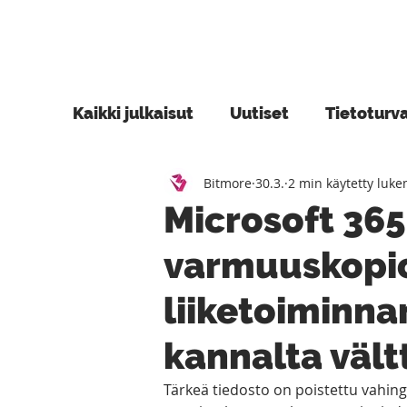
Kaikki julkaisut
Uutiset
Tietoturv
Bitmore
30.3.
2 min käytetty luk
Blogi
Azure
Power Platform
Microsoft 36
varmuuskopioi
liiketoiminna
kannalta väl
Tärkeä tiedosto on poistettu vahing