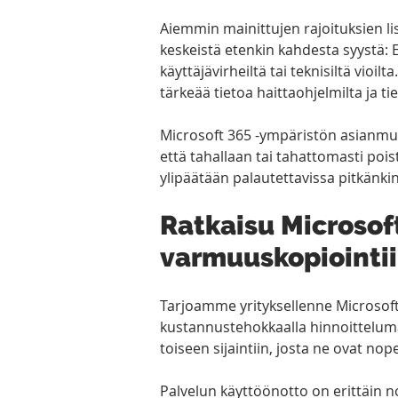
Aiemmin mainittujen rajoituksien l
keskeistä etenkin kahdesta syystä: 
käyttäjävirheiltä tai teknisiltä vioil
tärkeää tietoa haittaohjelmilta ja ti
Microsoft 365 -ympäristön asianmuka
että tahallaan tai tahattomasti pois
ylipäätään palautettavissa pitkänkin
Ratkaisu Microsof
varmuuskopiointi
Tarjoamme yrityksellenne Microsoft
kustannustehokkaalla hinnoittelumal
toiseen sijaintiin, josta ne ovat nop
Palvelun käyttöönotto on erittäin 