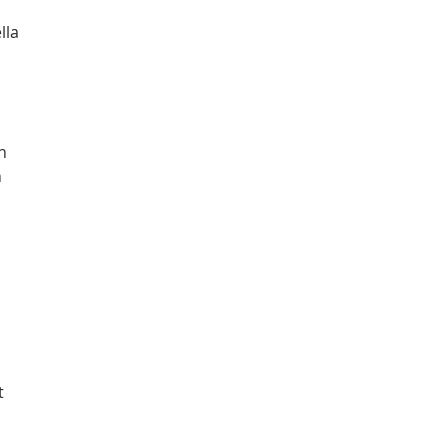
lla 
n 
 
t 