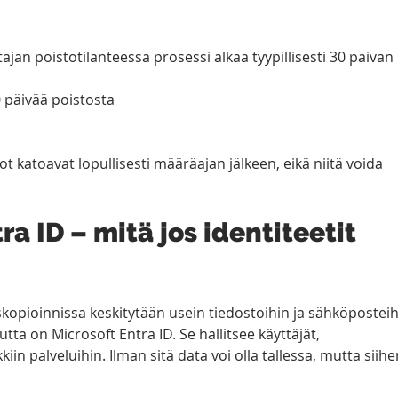
täjän poistotilanteessa prosessi alkaa tyypillisesti 30 päivän 
 päivää poistosta
ot katoavat lopullisesti määräajan jälkeen, eikä niitä voida 
a ID – mitä jos identiteetit 
opioinnissa keskitytään usein tiedostoihin ja sähköposteihi
tta on Microsoft Entra ID. Se hallitsee käyttäjät, 
iin palveluihin. Ilman sitä data voi olla tallessa, mutta siihe