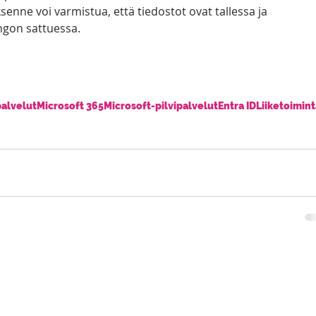
ksenne voi varmistua, että tiedostot ovat tallessa ja 
ngon sattuessa.
palvelut
Microsoft 365
Microsoft-pilvipalvelut
Entra ID
Liiketoimint