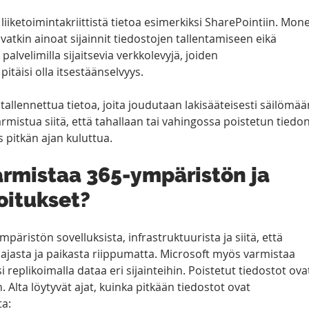
iiketoimintakriittistä tietoa esimerkiksi SharePointiin. Mone
vatkin ainoat sijainnit tiedostojen tallentamiseen eikä 
palvelimilla sijaitsevia verkkolevyjä, joiden 
täisi olla itsestäänselvyys.
 tallennettua tietoa, joita joudutaan lakisääteisesti säilömää
armistua siitä, että tahallaan tai vahingossa poistetun tiedon
pitkän ajan kuluttua.
armistaa 365-ympäristön ja 
oitukset?
päristön sovelluksista, infrastruktuurista ja siitä, että 
ä ajasta ja paikasta riippumatta. Microsoft myös varmistaa 
i replikoimalla dataa eri sijainteihin. Poistetut tiedostot ova
. Alta löytyvät ajat, kuinka pitkään tiedostot ovat 
ta: