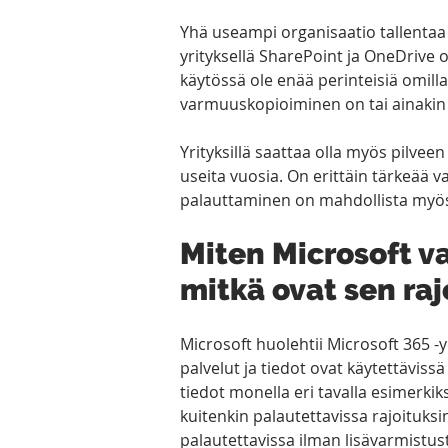
Yhä useampi organisaatio tallentaa l
yrityksellä SharePoint ja OneDrive o
käytössä ole enää perinteisiä omilla 
varmuuskopioiminen on tai ainakin pi
Yrityksillä saattaa olla myös pilveen
useita vuosia. On erittäin tärkeää v
palauttaminen on mahdollista myös 
Miten Microsoft v
mitkä ovat sen raj
Microsoft huolehtii Microsoft 365 -ym
palvelut ja tiedot ovat käytettäviss
tiedot monella eri tavalla esimerkiks
kuitenkin palautettavissa rajoituksin
palautettavissa ilman lisävarmistus