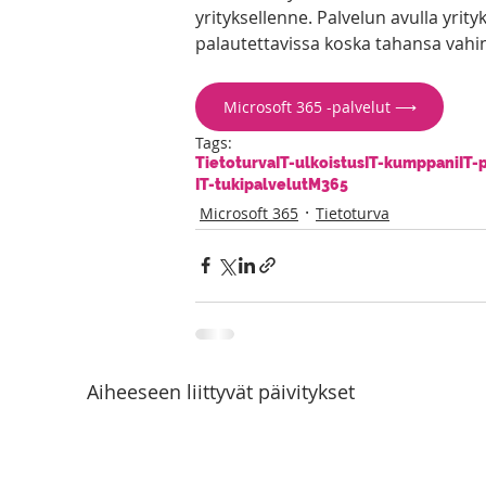
yrityksellenne. Palvelun avulla yrity
palautettavissa koska tahansa vahi
Microsoft 365 -palvelut ⟶
Tags:
Tietoturva
IT-ulkoistus
IT-kumppani
IT-
IT-tukipalvelut
M365
Microsoft 365
Tietoturva
Aiheeseen liittyvät päivitykset