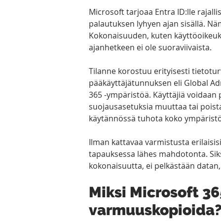
Microsoft tarjoaa Entra ID:lle rajal
palautuksen lyhyen ajan sisällä. Nä
Kokonaisuuden, kuten käyttöoikeuks
ajanhetkeen ei ole suoraviivaista.
Tilanne korostuu erityisesti tietotu
pääkäyttäjätunnuksen eli Global Ad
365 -ympäristöä. Käyttäjiä voidaan p
suojausasetuksia muuttaa tai poist
käytännössä tuhota koko ympärist
Ilman kattavaa varmistusta erilaisis
tapauksessa lähes mahdotonta. Sik
kokonaisuutta, ei pelkästään datan
Miksi Microsoft 36
varmuuskopioida