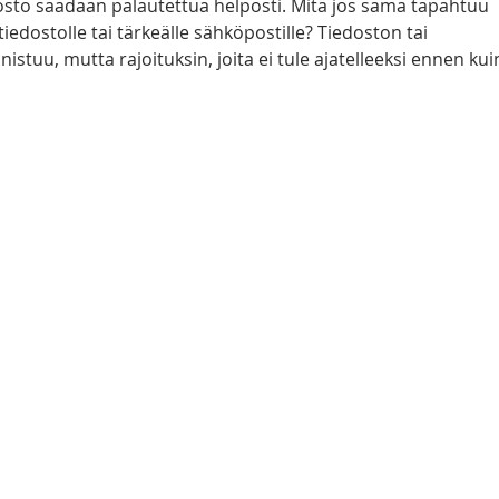
osto saadaan palautettua helposti. Mitä jos sama tapahtuu 
iedostolle tai tärkeälle sähköpostille? Tiedoston tai 
stuu, mutta rajoituksin, joita ei tule ajatelleeksi ennen kui