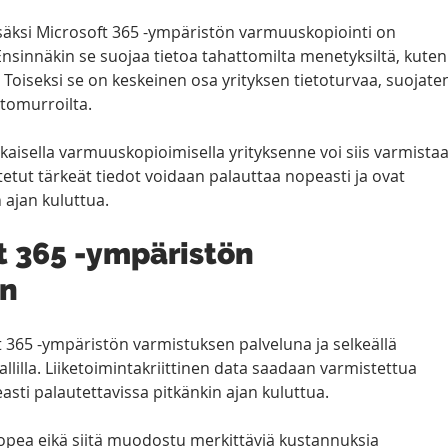
isäksi Microsoft 365 -ympäristön varmuuskopiointi on 
Ensinnäkin se suojaa tietoa tahattomilta menetyksiltä, kuten
ta. Toiseksi se on keskeinen osa yrityksen tietoturvaa, suojate
etomurroilta. 
isella varmuuskopioimisella yrityksenne voi siis varmistaa
tetut tärkeät tiedot voidaan palauttaa nopeasti ja ovat 
 ajan kuluttua.
t 365 -ympäristön 
in
 365 -ympäristön varmistuksen palveluna ja selkeällä 
lilla. Liiketoimintakriittinen data saadaan varmistettua 
easti palautettavissa pitkänkin ajan kuluttua. 
nopea eikä siitä muodostu merkittäviä kustannuksia 