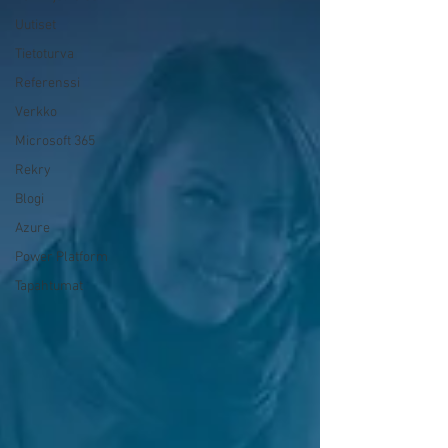
Uutiset
Tietoturva
Referenssi
Verkko
Microsoft 365
Rekry
Blogi
Azure
Power Platform
Tapahtumat