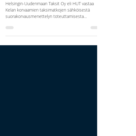
Bitmore
25.10.2017
1 min käytetty lukemiseen
REFERENSSI
REFERENSSI: Helsingin-
Uudenmaan Taksit Oy
Helsingin-Uudenmaan Taksit Oy eli HUT vastaa
Kelan korvaamien taksimatkojen sähköisestä
suorakorvausmenettelyn toteuttamisesta
Helsingin...