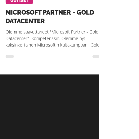
Bitmore
29.11.2017
1 min käytetty lukemiseen
UUTISET
MICROSOFT PARTNER - GOLD
DATACENTER
Olemme saavuttaneet "Microsoft Partner - Gold
Datacenter" -kompetenssin. Olemme nyt
kaksinkertainen Microsoftin kultakumppani! Gold...