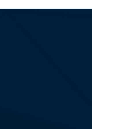
REFERENSSI
REFERENSSI: Tilistar Oy
Tilistar Oy tarjoaa talous- ja palkkahallinnon
palveluja 40 hengen voimin 30 vuoden
kokemuksella. Toimistot sijaitsevat Hyvinkäällä,...