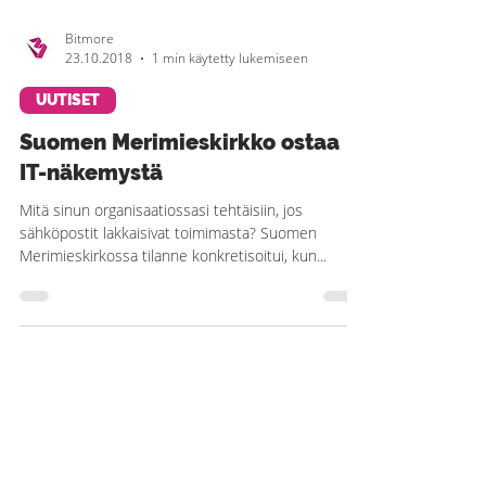
Bitmore
23.10.2018
1 min käytetty lukemiseen
UUTISET
Suomen Merimieskirkko ostaa
IT-näkemystä
Mitä sinun organisaatiossasi tehtäisiin, jos
sähköpostit lakkaisivat toimimasta? Suomen
Merimieskirkossa tilanne konkretisoitui, kun...