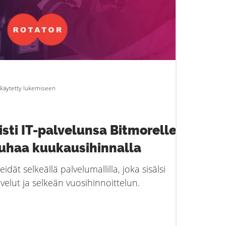
 käytetty lukemiseen
isti IT-palvelunsa Bitmorelle ja
auhaa kuukausihinnalla
dät selkeällä palvelumallilla, joka sisälsi
elut ja selkeän vuosihinnoittelun.