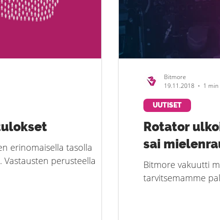
Bitmore
19.11.2018
1 min
UUTISET
tulokset
Rotator ulko
sai mielenr
en erinomaisella tasolla
 Vastausten perusteella
Bitmore vakuutti mei
tarvitsemamme palv