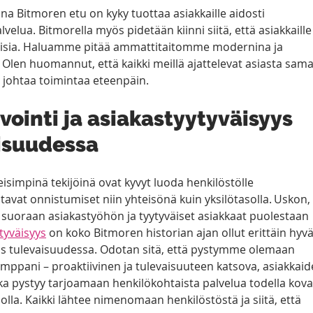
a Bitmoren etu on kyky tuottaa asiakkaille aidosti 
lvelua. Bitmorella myös pidetään kiinni siitä, että asiakkaille
kaisia. Haluamme pitää ammattitaitomme modernina ja 
len huomannut, että kaikki meillä ajattelevat asiasta samal
in johtaa toimintaa eteenpäin.  
ointi ja asiakastyytyväisyys 
isuudessa  
isimpinä tekijöinä ovat kyvyt luoda henkilöstölle 
tavat onnistumiset niin yhteisönä kuin yksilötasolla. Uskon, 
y suoraan asiakastyöhön ja tyytyväiset asiakkaat puolestaan 
tyväisyys
 on koko Bitmoren historian ajan ollut erittäin hyvä
myös tulevaisuudessa. Odotan sitä, että pystymme olemaan 
kumppani – proaktiivinen ja tulevaisuuteen katsova, asiakkaid
ka pystyy tarjoamaan henkilökohtaista palvelua todella koval
solla. Kaikki lähtee nimenomaan henkilöstöstä ja siitä, että 