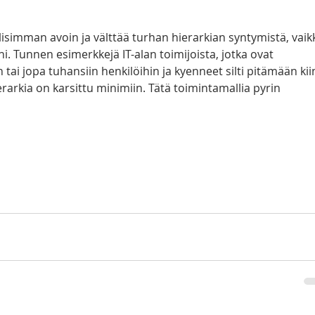
isimman avoin ja välttää turhan hierarkian syntymistä, vaik
ni. Tunnen esimerkkejä IT-alan toimijoista, jotka ovat 
tai jopa tuhansiin henkilöihin ja kyenneet silti pitämään kii
rarkia on karsittu minimiin. Tätä toimintamallia pyrin 