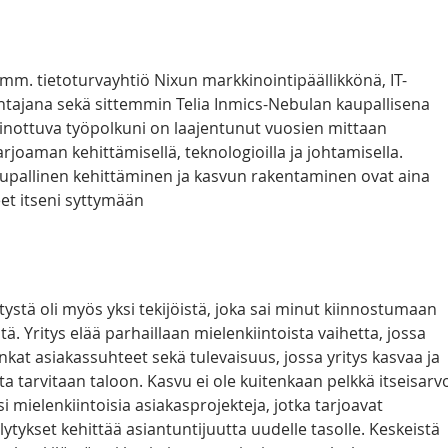
mm. tietoturvayhtiö Nixun markkinointipäällikkönä, IT-
htajana sekä sittemmin Telia Inmics-Nebulan kaupallisena 
ainottuva työpolkuni on laajentunut vuosien mittaan 
tarjoaman kehittämisellä, teknologioilla ja johtamisella. 
aupallinen kehittäminen ja kasvun rakentaminen ovat aina 
eet itseni syttymään 
ystä oli myös yksi tekijöistä, joka sai minut kiinnostumaan 
. Yritys elää parhaillaan mielenkiintoista vaihetta, jossa 
ankat asiakassuhteet sekä tulevaisuus, jossa yritys kasvaa ja 
 tarvitaan taloon. Kasvu ei ole kuitenkaan pelkkä itseisarvo
 mielenkiintoisia asiakasprojekteja, jotka tarjoavat 
lytykset kehittää asiantuntijuutta uudelle tasolle. Keskeistä 