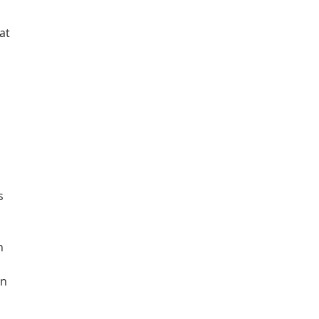
at 
s 
n 
n 