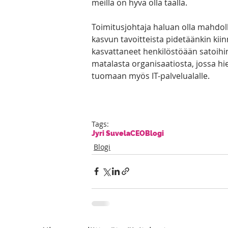
meillä on hyvä olla täällä. 
Toimitusjohtaja haluan olla mahdoll
kasvun tavoitteista pidetäänkin kiin
kasvattaneet henkilöstöään satoihin 
matalasta organisaatiosta, jossa hie
tuomaan myös IT-palvelualalle.   
Tags:
Jyri Suvela
CEO
Blogi
Blogi