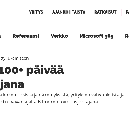
YRITYS
AJANKOHTAISTA
RATKAISUT
P
a
Referenssi
Verkko
Microsoft 365
R
etty lukemiseen
Tapahtumat
100+ päivää
ajana
kokemuksista ja näkemyksistä, yrityksen vahvuuksista ja 
0:n päivän ajalta Bitmoren toimitusjohtajana.