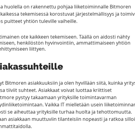
a huolella on rakennettu pohjaa liiketoiminnalle Bitmoren 
 kaikessa tekemisessä korostuvat järjestelmällisyys ja toimiv
puitteet yhtiön tuleville vaiheille. 
timainen ote kaikkeen tekemiseen. Täällä on aidosti nähty 
iseen, henkilöstön hyvinvointiin, ammattimaiseen yhtiön 
ittymiseen liittyen.  
iakassuhteille  
t Bitmoren asiakkuuksiin ja olen hyvillään siitä, kuinka yrity
tiiviit suhteet. Asiakkaat voivat luottaa kriittiset 
Bitmore pystyy takaamaan yrityksille toimintavarman 
dinliiketoimintaan. Vaikka IT mielletään usein liiketoiminna
ti se aiheuttaa yrityksille turhaa huolta ja tehottomuutta. 
n asiakkaan muuttuviin tilanteisiin nopeasti ja ratkoa silloi
mattitaidolla.   