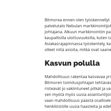
Bitmorea ennen olen työskennellyt 
palvelutalo Nebulan markkinointijo
johtajana. Alkuun markkinointiin p
kaupallisilla ulottuvuuksilla, kuten 
Asiakasrajapinnassa työskentely, k
olleet niitä asioita, mitkä ovat saan
Kasvun polulla  
Mahdollisuus rakentaa kasvavaa yrit
Bitmoren toimitusjohtajan tehtävästä
risteävät jo vakiintuneet pitkät ja v
sen myötä myös uusia asiantuntijoita
vaan mahdollisuus päästä osalliseksi
henkilöstölle uusia haasteita ja edel