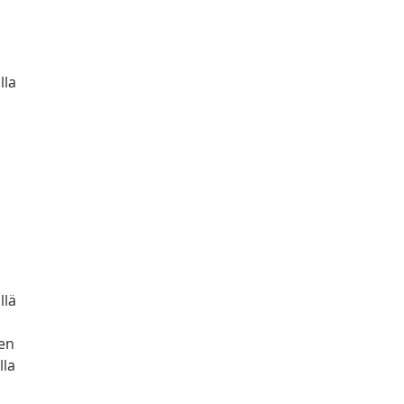
 
la 
llä 
en 
la 