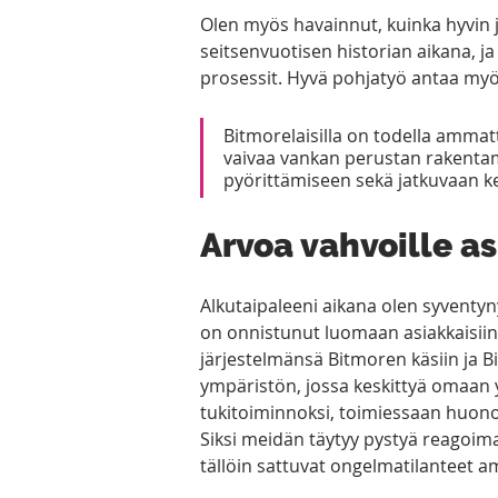
Olen myös havainnut, kuinka hyvin j
seitsenvuotisen historian aikana, ja
prosessit. Hyvä pohjatyö antaa myös 
Bitmorelaisilla on todella ammat
vaivaa vankan perustan rakentam
pyörittämiseen sekä jatkuvaan keh
Arvoa vahvoille as
Alkutaipaleeni aikana olen syventyny
on onnistunut luomaan asiakkaisiinsa 
järjestelmänsä Bitmoren käsiin ja 
ympäristön, jossa keskittyä omaan y
tukitoiminnoksi, toimiessaan huonos
Siksi meidän täytyy pystyä reagoimaa
tällöin sattuvat ongelmatilanteet am