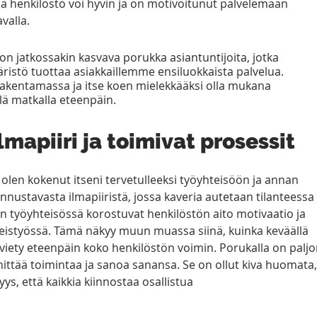
ssa henkilöstö voi hyvin ja on motivoitunut palvelemaan 
valla. 
on jatkossakin kasvava porukka asiantuntijoita, jotka 
päristö tuottaa asiakkaillemme ensiluokkaista palvelua. 
rakentamassa ja itse koen mielekkääksi olla mukana 
ä matkalla eteenpäin.  
mapiiri ja toimivat prosessit  
 olen kokenut itseni tervetulleeksi työyhteisöön ja annan 
annustavasta ilmapiiristä, jossa kaveria autetaan tilanteessa 
en työyhteisössä korostuvat henkilöstön aito motivaatio ja 
teistyössä. Tämä näkyy muun muassa siinä, kuinka keväällä 
 viety eteenpäin koko henkilöstön voimin. Porukalla on paljo
hittää toimintaa ja sanoa sanansa. Se on ollut kiva huomata,
ys, että kaikkia kiinnostaa osallistua 