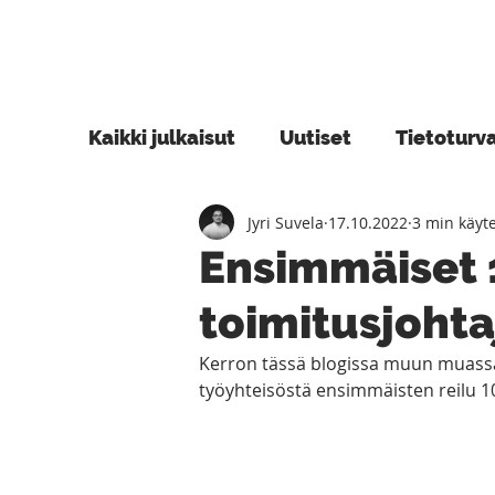
Kaikki julkaisut
Uutiset
Tietoturv
Jyri Suvela
17.10.2022
3 min käyt
Blogi
Azure
Power Platform
Ensimmäiset 
toimitusjoht
Kerron tässä blogissa muun muassa 
työyhteisöstä ensimmäisten reilu 10