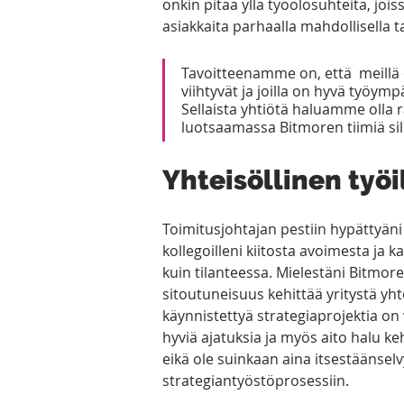
onkin pitää yllä työolosuhteita, joi
asiakkaita parhaalla mahdollisella ta
Tavoitteenamme on, että  meillä 
viihtyvät ja joilla on hyvä työym
Sellaista yhtiötä haluamme olla 
luotsaamassa Bitmoren tiimiä sill
Yhteisöllinen työil
Toimitusjohtajan pestiin hypättyäni
kollegoilleni kiitosta avoimesta ja k
kuin tilanteessa. Mielestäni Bitmor
sitoutuneisuus kehittää yritystä yh
käynnistettyä strategiaprojektia on
hyviä ajatuksia ja myös aito halu ke
eikä ole suinkaan aina itsestäänselvy
strategiantyöstöprosessiin. 