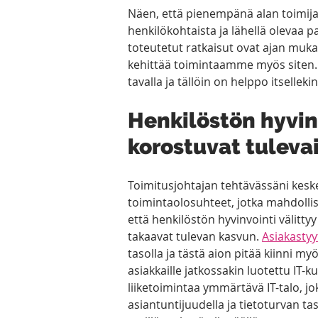
Näen, että pienempänä alan toimijan
henkilökohtaista ja lähellä olevaa pa
toteutetut ratkaisut ovat ajan mu
kehittää toimintaamme myös siten. O
tavalla ja tällöin on helppo itsellek
Henkilöstön hyvinv
korostuvat tuleva
Toimitusjohtajan tehtävässäni keske
toimintaolosuhteet, jotka mahdollis
että henkilöstön hyvinvointi välitty
takaavat tulevan kasvun. 
Asiakastyy
tasolla ja tästä aion pitää kiinni 
asiakkaille jatkossakin luotettu IT-
liiketoimintaa ymmärtävä IT-talo, jo
asiantuntijuudella ja tietoturvan ta