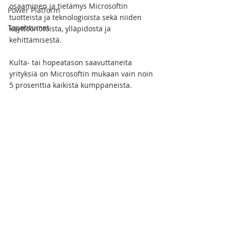
osaaminen ja tietämys Microsoftin 
Power Platform
tuotteista ja teknologioista sekä niiden 
Tapahtumat
käyttöönotoista, ylläpidosta ja 
kehittämisestä. 
Kulta- tai hopeatason saavuttaneita 
yrityksiä on Microsoftin mukaan vain noin 
5 prosenttia kaikista kumppaneista.  