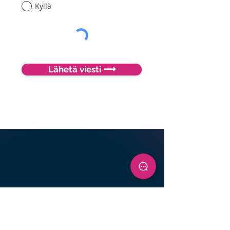
Kyllä
Lähetä viesti ⟶
Bitmore on työntekijöidensä