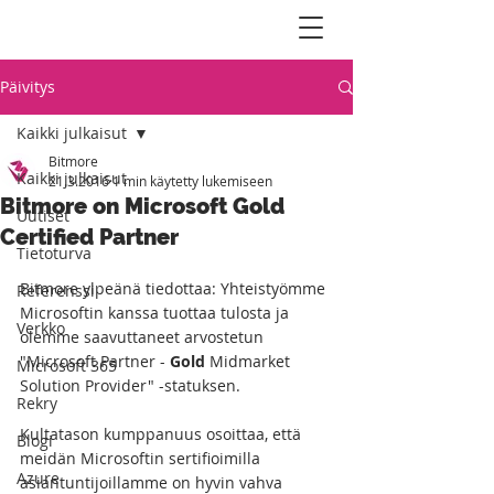
Päivitys
Kaikki julkaisut
Bitmore
Kaikki julkaisut
21.3.2016
1 min käytetty lukemiseen
Bitmore on Microsoft Gold
Uutiset
Certified Partner
Tietoturva
Bitmore ylpeänä tiedottaa: Yhteistyömme 
Referenssi
Microsoftin kanssa tuottaa tulosta ja 
Verkko
olemme saavuttaneet arvostetun 
"Microsoft Partner - 
Gold
 Midmarket 
Microsoft 365
Solution Provider" -statuksen. 
Rekry
Kultatason kumppanuus osoittaa, että 
Blogi
meidän Microsoftin sertifioimilla 
Azure
asiantuntijoillamme on hyvin vahva 