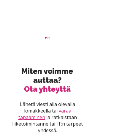
Miten voimme
auttaa?
Henkilökohtain
Ota yhteyttä
palvelu – Mitä 
Bitmore uudistaa
miksi se on tär
palvelunhallintajärjestelmät
meille sekä
Lähetä viesti alla olevalla
tukemaan kasvua ja
asiakkaillemm
lomakkeella tai
varaa
parempaa
tapaaminen
ja ratkaistaan
asiakaskokemusta
liiketoimintanne tai IT:n tarpeet
yhdessä.