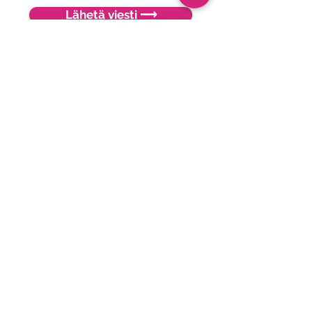
Lähetä viesti ⟶
Bitmore on työntekijöidensä
omistama moderni sekä
innovatiivinen pilviaikakauden IT-
kumppani, yksittäisistä palveluista
kokonaisvaltaiseen IT-infran
täysulkoistukseen.