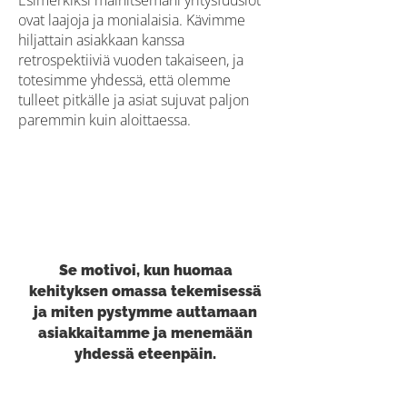
Esimerkiksi mainitsemani yritysfuusiot
ovat laajoja ja monialaisia. Kävimme
hiljattain asiakkaan kanssa
retrospektiiviä vuoden takaiseen, ja
totesimme yhdessä, että olemme
tulleet pitkälle ja asiat sujuvat paljon
paremmin kuin aloittaessa.
Se motivoi, kun huomaa
kehityksen omassa tekemisessä
ja miten pystymme auttamaan
asiakkaitamme ja menemään
yhdessä eteenpäin​​.