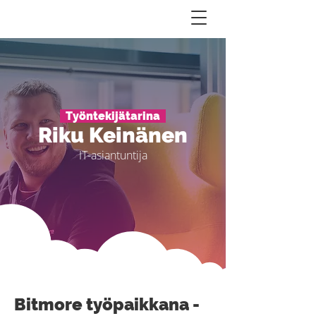
Työntekijätarina
Riku Keinänen
IT-asiantuntija
Bitmore työpaikkana -