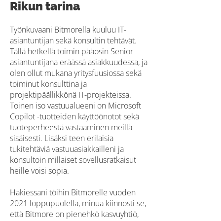
Rikun tarina
Työnkuvaani Bitmorella kuuluu IT-
asiantuntijan sekä konsultin tehtävät.
Tällä hetkellä toimin pääosin Senior
asiantuntijana eräässä asiakkuudessa, ja
olen ollut mukana yritysfuusiossa sekä
toiminut konsulttina ja
projektipäällikkönä IT-projekteissa.
Toinen iso vastuualueeni on Microsoft
Copilot -tuotteiden käyttöönotot sekä
tuoteperheestä vastaaminen meillä
sisäisesti. Lisäksi teen erilaisia
tukitehtäviä vastuuasiakkailleni ja
konsultoin millaiset sovellusratkaisut
heille voisi sopia.
Hakiessani töihin Bitmorelle vuoden
2021 loppupuolella, minua kiinnosti se,
että Bitmore on pienehkö kasvuyhtiö,