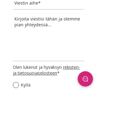
Olen lukenut ja hyväksyn
rekisteri-
ja tietosuojaselosteen
*
Kyllä
Lähetä viesti ⟶