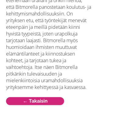
etenemään urallani ja onkin hienoa,
että Bitmorella panostetaan koulutus- ja
kehittymismahdollisuuksiin. On
yrityksen etu, että työntekijät menevät
eteenpäin ja meillä pidetään kiinni
hyvistä tyypeistä, joten urapolkuja
tarjotaan laajasti. Bitmorella myös
huomioidaan ihmisten muuttuvat
elämäntilanteet ja kiinnostuksen
kohteet, ja tarjotaan tukea ja
vaihtoehtoja. Itse näen Bitmorella
pitkänkin tulevaisuuden ja
mielenkiintoisia uramahdollisuuksia
yrityksemme kehittyessä ja kasvaessa.
← Takaisin