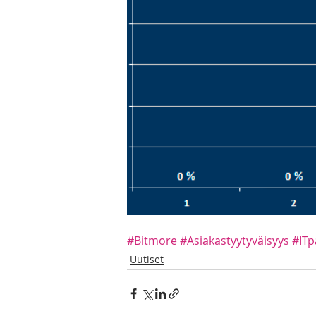
#Bitmore
#Asiakastyytyväisyys
#ITp
Uutiset