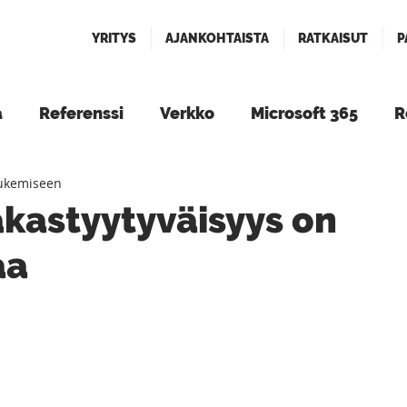
YRITYS
AJANKOHTAISTA
RATKAISUT
P
a
Referenssi
Verkko
Microsoft 365
R
lukemiseen
Tapahtumat
kastyytyväisyys on
aa