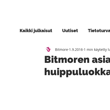
Kaikki julkaisut
Uutiset
Tietoturv
Bitmore
1.9.2016
1 min käytetty 
Blogi
Azure
Power Platform
Bitmoren asia
huippuluokk