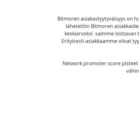
Bitmoren asiakastyytyväisyys on h
lähetettiin Bitmoren asiakkaiden 
keskiarvoksi  saimme loistavan t
Erityisesti asiakkaamme olivat t
Network promoter score pisteet 8
vähin