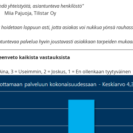
dä yhteistyötä, asiantunteva henkilöstö"
Miia Pajuoja, Tilistar Oy
iat hoidetaan loppuun asti, jotta asiakas voi nukkua yönsä rauhass
ntuntevaa palvelua hyvin joustavasti asiakkaan tarpeiden mukaa
eenveto kaikista vastauksista
Aina, 3 = Useimmin, 2 = Joskus, 1 = En ollenkaan tyytyväinen