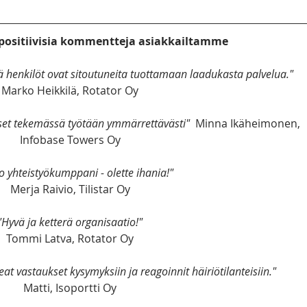
positiivisia kommentteja asiakkailtamme
ä henkilöt ovat sitoutuneita tuottamaan laadukasta palvelua."  
Marko Heikkilä, Rotator Oy
set tekemässä työtään ymmärrettävästi"  
Minna Ikäheimonen, 
Infobase Towers Oy
o yhteistyökumppani - olette ihania!"
Merja Raivio, Tilistar Oy
"Hyvä ja ketterä organisaatio!"
Tommi Latva, Rotator Oy
at vastaukset kysymyksiin ja reagoinnit häiriötilanteisiin."
Matti, Isoportti Oy