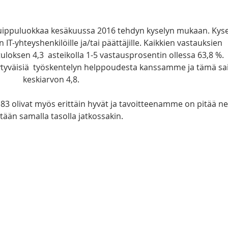
uippuluokkaa kesäkuussa 2016 tehdyn kyselyn mukaan. Kyse
IT-yhteyshenkilöille ja/tai päättäjille. Kaikkien vastauksien 
uloksen 4,3  asteikolla 1-5 vastausprosentin ollessa 63,8 %. 
yytyväisiä  työskentelyn helppoudesta kanssamme ja tämä sai
keskiarvon 4,8. 
3 olivat myös erittäin hyvät ja tavoitteenamme on pitää ne
tään samalla tasolla jatkossakin. 